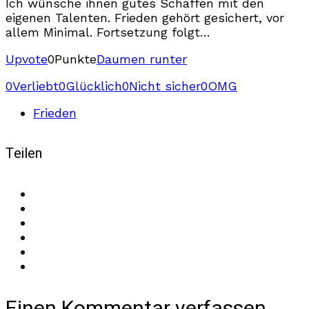
Ich wünsche ihnen gutes Schaffen mit den
eigenen Talenten. Frieden gehört gesichert, vor
allem Minimal. Fortsetzung folgt…
Upvote
0
Punkte
Daumen runter
0
Verliebt
0
Glücklich
0
Nicht sicher
0
OMG
Frieden
Teilen