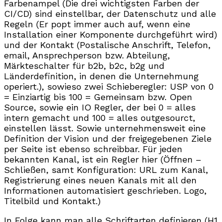
Farbenampel (Die drei wichtigsten Farben der
CI/CD) sind einstellbar, der Datenschutz und alle
Regeln (Er popt immer auch auf, wenn eine
Installation einer Komponente durchgeführt wird)
und der Kontakt (Postalische Anschrift, Telefon,
email, Ansprechperson bzw. Abteilung,
Märkteschalter für b2b, b2c, b2g und
Länderdefinition, in denen die Unternehmung
operiert.), sowieso zwei Schieberegler: USP von 0
= Einziartig bis 100 = Gemeinsam bzw. Open
Source, sowie ein IO Regler, der bei 0 = alles
intern gemacht und 100 = alles outgesourct,
einstellen lässt. Sowie unternehmensweit eine
Definition der Vision und der freigegebenen Ziele
per Seite ist ebenso schreibbar. Für jeden
bekannten Kanal, ist ein Regler hier (Öffnen –
Schließen, samt Konfiguration: URL zum Kanal,
Registrierung eines neuen Kanals mit all den
Informationen automatisiert geschrieben. Logo,
Titelbild und Kontakt.)
In Folge kann man alle Schriftarten definieren (H1