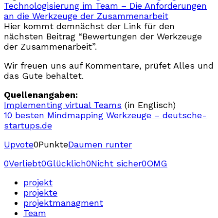
Technologisierung im Team – Die Anforderungen
an die Werkzeuge der Zusammenarbeit
Hier kommt demnächst der Link für den
nächsten Beitrag “Bewertungen der Werkzeuge
der Zusammenarbeit”.
Wir freuen uns auf Kommentare, prüfet Alles und
das Gute behaltet.
Quellenangaben:
Implementing virtual Teams
(in Englisch)
10 besten Mindmapping Werkzeuge – deutsche-
startups.de
Upvote
0
Punkte
Daumen runter
0
Verliebt
0
Glücklich
0
Nicht sicher
0
OMG
projekt
projekte
projektmanagment
Team