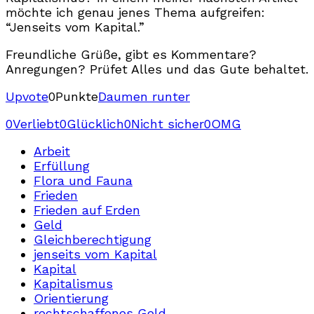
möchte ich genau jenes Thema aufgreifen:
“Jenseits vom Kapital.”
Freundliche Grüße, gibt es Kommentare?
Anregungen? Prüfet Alles und das Gute behaltet.
Upvote
0
Punkte
Daumen runter
0
Verliebt
0
Glücklich
0
Nicht sicher
0
OMG
Arbeit
Erfüllung
Flora und Fauna
Frieden
Frieden auf Erden
Geld
Gleichberechtigung
jenseits vom Kapital
Kapital
Kapitalismus
Orientierung
rechtschaffenes Geld