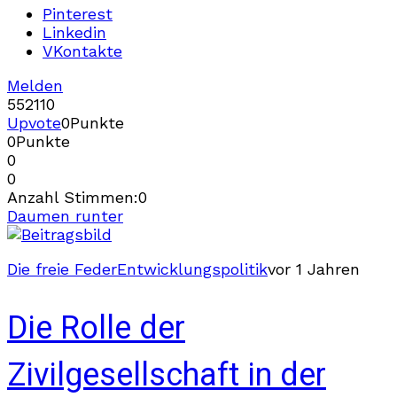
Pinterest
Linkedin
VKontakte
Melden
552
11
0
Upvote
0
Punkte
0
Punkte
0
0
Anzahl Stimmen:
0
Daumen runter
Die freie Feder
Entwicklungspolitik
vor 1 Jahren
Die Rolle der
Zivilgesellschaft in der