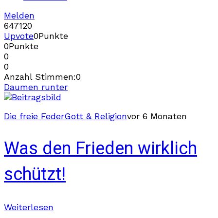
Melden
647
12
0
Upvote
0
Punkte
0
Punkte
0
0
Anzahl Stimmen:
0
Daumen runter
Die freie Feder
Gott & Religion
vor 6 Monaten
Was den Frieden wirklich
schützt!
Weiterlesen